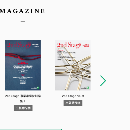
MAGAZINE
診療所スタッフのための
2nd Stage 事業承継特別編
2nd Stage Vol.9
2nd Stage Vo
診療所事業承継のすべて
開業を選択
接遇マニュアル
集Ⅰ
師の履歴書
出版発行物
出版発行
出版発行物
出版発行物
出版発行物
行物