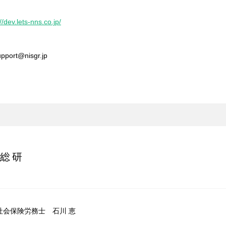
//dev.lets-nns.co.jp/
upport@nisgr.jp
総研
社会保険労務士 石川 恵