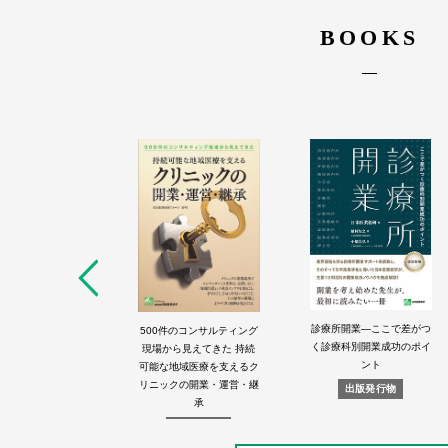
BOOKS
診療所開業―ここで差がつ
診療所開業
500件のコンサルティング
2nd Stage Vol.3
2nd S
く診療科別開業成功のポイ
ロの技に学べ!
現場から見えてきた 持続
出版発行物
出
ント
可能な地域医療を支えるク
出版発行物
リニックの開業・運営・継
出版発行物
承
出版発行物