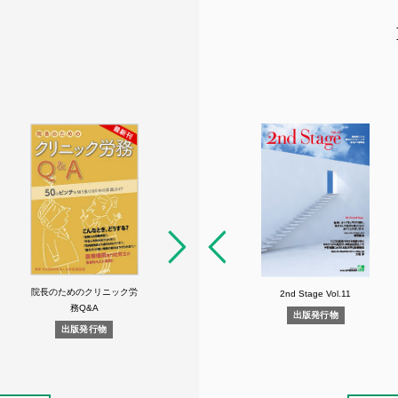
院長のためのクリニック労
新常識 クリニック設計の
2nd Stage Vol.1
2nd Stage Vol.11
私の開業物語 
tage Vol.2
務Q&A
基本
した4人の医
出版発行物
出版発行物
版発行物
出版発行物
出版発行物
出版発